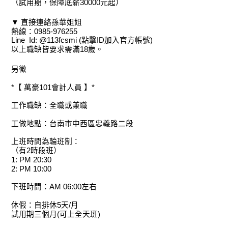
（試用期，保障底薪30000元起）
▼ 直接連絡孫華姐姐
熱線：0985-976255
Line Id: @113fcsmi (點擊ID加入官方帳號)
以上職缺皆要求需滿18歲。
另徵
*【 萬豪101會計人員 】*
工作職缺：全職或兼職
工做地點：台南市中西區忠義路二段
上班時間為輪班制：
（有2時段班）
1: PM 20:30
2: PM 10:00
下班時間：AM 06:00左右
休假：自排休5天/月
試用期三個月(可上全天班)