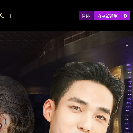
息
简体
填寫諮詢單