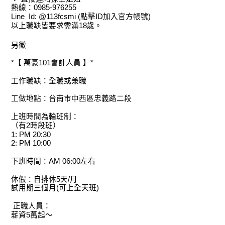
熱線：0985-976255
Line Id: @113fcsmi (點擊ID加入官方帳號)
以上職缺皆要求需滿18歲。
另徵
*【 萬豪101會計人員 】*
工作職缺：全職或兼職
工做地點：台南市中西區忠義路二段
上班時間為輪班制：
（有2時段班）
1: PM 20:30
2: PM 10:00
下班時間：AM 06:00左右
休假：自排休5天/月
試用期三個月(可上全天班)
正職人員：
薪資5萬起～