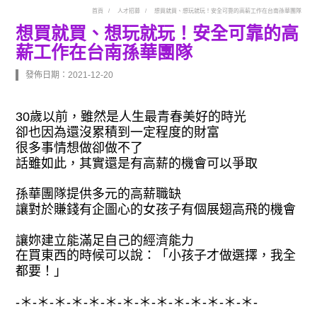
首頁
人才招募
想買就買、想玩就玩！安全可靠的高薪工作在台南孫華團隊
想買就買、想玩就玩！安全可靠的高
薪工作在台南孫華團隊
發佈日期：2021-12-20
30歲以前，雖然是人生最青春美好的時光
卻也因為還沒累積到一定程度的財富
很多事情想做卻做不了
話雖如此，其實還是有高薪的機會可以爭取
孫華團隊提供多元的高薪職缺
讓對於賺錢有企圖心的女孩子有個展翅高飛的機會
讓妳建立能滿足自己的經濟能力
在買東西的時候可以說：「小孩子才做選擇，我全
都要！」
-＊-＊-＊-＊-＊-＊-＊-＊-＊-＊-＊-＊-＊-＊-