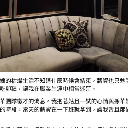
線的枯燥生活不知道什麼時候會結束，薪資也只勉
吃卯糧，讓我在職業生涯中相當迷茫。
華團隊徵才的消息。我抱著姑且一試的心情與孫華
的時段，當天的薪資在一下班就拿到，讓我暫且度