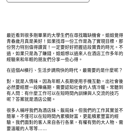
最近看到很多剛畢業的大學生們在尋找職缺機會，姐姐覺得
青春歲月真是美好！如果找尋一份工作是為了實現目標，那
份努力特別值得讚賞！一定要好好把握這段寶貴的時光。不
過，如果只是為了賺錢，姐姐想以過來人在酒店工作多年的
經驗來和年輕的朋友們分享一些心得。
在這個AI橫行、生活步調飛快的時代，最需要的是什麼呢？
對，就是人情味。因為年輕人長期使用手機互動，出社會後
必然要經歷一段陣痛期，需要認知社會的人情冷暖。常聽到
有人問：有什麼工作可以在短時間內訓練與人交流的技巧
呢？答案就是酒店公關。
很多人稱呼我們為酒店妹、飯局妹，但我們的工作其實並不
簡單。不僅可以在短時間內累積財富，更能積累豐富的經
驗。我們面對的客人來自各行各業，有權有勢的大人物、需
要溫暖的人等等……