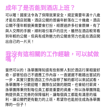
成年了是否能到酒店上班？
可以喔！國家法令為了保障就業安全，規定需要年滿十八歲
才能在酒店就職，酒店公關的普遍年齡落在二十幾歲，酒店
公關不僅年輕貌美需要會打扮，經歷過許多社會歷練，有了
與人交際的手腕，順利吸引客戶的目光，雖然在酒店較常看
到年輕的公關，但具有成熟魅力的公關肯努力也能在酒店闖
出自己的一片天！
我沒有這相關的工作經驗，可以試做
嗎？
當然可以的！孫華團隊知道有些新鮮人對於酒店行業相當好
奇，卻害怕自己不適應工作內容，一直遲遲不敢踏出嘗試的
一步，其實只要對酒店工作內容想了解的都可以來試試看，
孫華團隊十分歡迎喔！團隊在試做的期間，也會給付薪資，
孫華團隊秉持對每位員工都是重要的資產，所以孫華團隊能
夠提供員工完善的保障福利，讓每個員工都能有滿意的福
利，讓公關們更有動力的上班，希望你也能前往成為孫華團
隊的一份子！