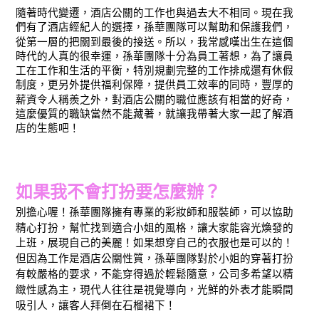
隨著時代變遷，酒店公關的工作也與過去大不相同。現在我
們有了酒店經紀人的選擇，孫華團隊可以幫助和保護我們，
從第一層的把關到最後的接送。所以，我常感嘆出生在這個
時代的人真的很幸運，孫華團隊十分為員工著想，為了讓員
工在工作和生活的平衡，特別規劃完整的工作排成還有休假
制度，更另外提供福利保障，提供員工效率的同時，豐厚的
薪資令人稱羨之外，對酒店公關的職位應該有相當的好奇，
這麼優質的職缺當然不能藏著，就讓我帶著大家一起了解酒
店的生態吧！
如果我不會打扮要怎麼辦？
別擔心喔！孫華團隊擁有專業的彩妝師和服裝師，可以協助
精心打扮，幫忙找到適合小姐的風格，讓大家能容光煥發的
上班，展現自己的美麗！如果想穿自己的衣服也是可以的！
但因為工作是酒店公關性質，孫華團隊對於小姐的穿著打扮
有較嚴格的要求，不能穿得過於輕鬆隨意，公司多希望以精
緻性感為主，現代人往往是視覺導向，光鮮的外表才能瞬間
吸引人，讓客人拜倒在石榴裙下！