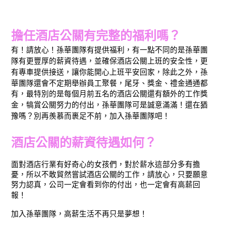
擔任酒店公關有完整的福利嗎？
有！請放心！孫華團隊有提供福利，有一點不同的是孫華團
隊有更豐厚的薪資待遇，並確保酒店公關上班的安全性，更
有專車提供接送，讓你能開心上班平安回家，除此之外，孫
華團隊還會不定期舉辦員工聚餐，尾牙、獎金、禮金通通都
有，最特別的是每個月前五名的酒店公關還有額外的工作獎
金，犒賞公關努力的付出，孫華團隊可是誠意滿滿！還在猶
豫嗎？別再羨慕而裹足不前，加入孫華團隊吧！
酒店公關的薪資待遇如何？
面對酒店行業有好奇心的女孩們，對於薪水這部分多有擔
憂，所以不敢貿然嘗試酒店公關的工作，請放心，只要願意
努力認真，公司一定會看到你的付出，也一定會有高薪回
報！
加入孫華團隊，高薪生活不再只是夢想！